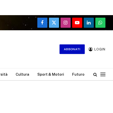
Facebook
X
Instagram
YouTube
LinkedIn
WhatsA
(Twitter)
LOGIN
ABBONATI
rsità
Cultura
Sport & Motori
Futuro