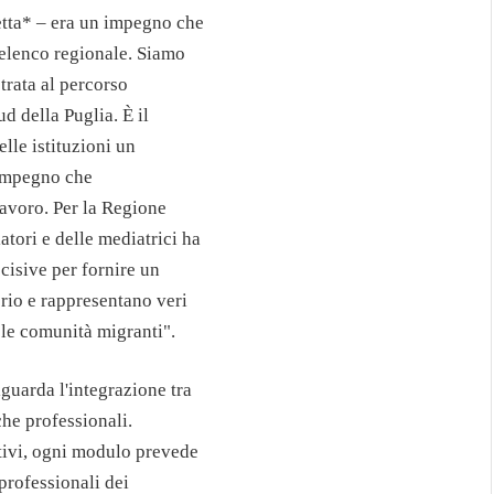
ietta* – era un impegno che
'elenco regionale. Siamo
strata al percorso
d della Puglia. È il
lle istituzioni un
'impegno che
lavoro. Per la Regione
tori e delle mediatrici ha
ecisive per fornire un
orio e rappresentano veri
 le comunità migranti".
guarda l'integrazione tra
che professionali.
tivi, ogni modulo prevede
professionali dei