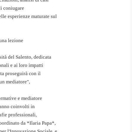
 di coniugare
lle esperienze maturate sul
una lezione
ità del Salento, dedicata
nali e ai loro impatti
ta proseguirà con il
 un mediatore",
ormative e mediatore
ranno coinvolti in
afie professionali,
coordinato da *Ilaria Papa*,
er l'Innovazione Sociale, e