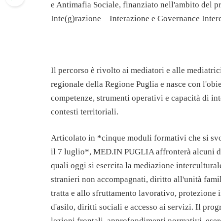
e Antimafia Sociale, finanziato nell'ambito del p
Inte(g)razione – Interazione e Governance Interc
Il percorso è rivolto ai mediatori e alle mediatrici
regionale della Regione Puglia e nasce con l'obie
competenze, strumenti operativi e capacità di int
contesti territoriali.
Articolato in *cinque moduli formativi che si svo
il 7 luglio*, MED.IN PUGLIA affronterà alcuni de
quali oggi si esercita la mediazione intercultural
stranieri non accompagnati, diritto all'unità famil
tratta e allo sfruttamento lavorativo, protezione 
d'asilo, diritti sociali e accesso ai servizi. Il pr
lezioni frontali, approfondimenti normativi, eserc