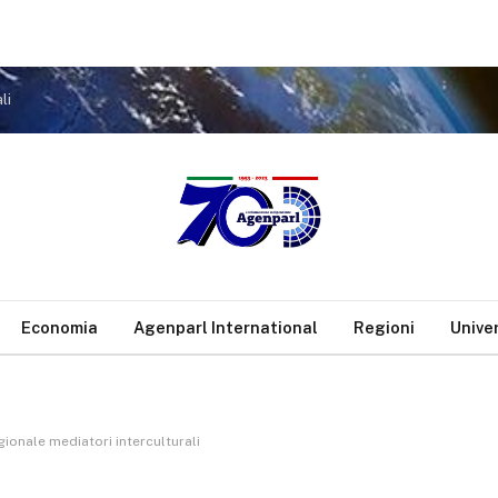
li
Economia
Agenparl International
Regioni
Unive
ionale mediatori interculturali