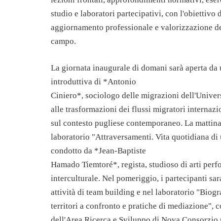
studio e laboratori partecipativi, con l'obiettivo
aggiornamento professionale e valorizzazione de
campo.
La giornata inaugurale di domani sarà aperta da 
introduttiva di *Antonio
Ciniero*, sociologo delle migrazioni dell'Univers
alle trasformazioni dei flussi migratori internazio
sul contesto pugliese contemporaneo. La mattina
laboratorio "Attraversamenti. Vita quotidiana di
condotto da *Jean-Baptiste
Hamado Tiemtoré*, regista, studioso di arti perf
interculturale. Nel pomeriggio, i partecipanti sa
attività di team building e nel laboratorio "Biogr
territori a confronto e pratiche di mediazione", 
dell'Area Ricerca e Sviluppo di Nova Consorzio p