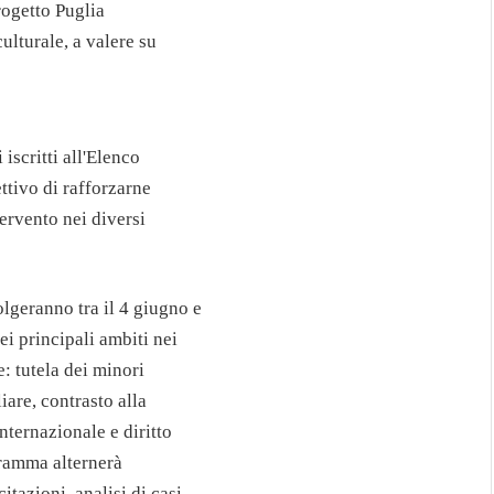
rogetto Puglia
ulturale, a valere su
 iscritti all'Elenco
ttivo di rafforzarne
ervento nei diversi
lgeranno tra il 4 giugno e
i principali ambiti nei
e: tutela dei minori
iare, contrasto alla
internazionale e diritto
ogramma alternerà
itazioni, analisi di casi