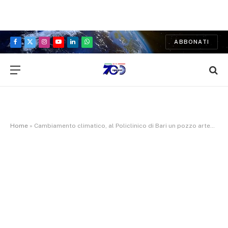
ABBONATI
Facebook
X
Instagram
YouTube
LinkedIn
WhatsApp
(Twitter)
Home
»
Cambiamento climatico, al Policlinico di Bari un pozzo artesiano per la gestione sostenibile dell’acqua e del verde