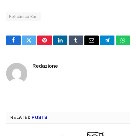
Policlinico Bari
Facebook
Twitter
Pinterest
LinkedIn
Tumblr
Email
Telegram
What
Redazione
RELATED
POSTS