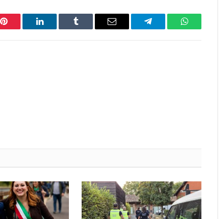
Pinterest
LinkedIn
Tumblr
Email
Telegram
WhatsAp