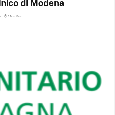
linico di Modena
o
1 Min Read