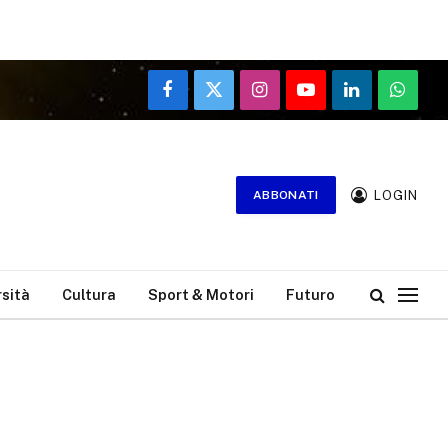
Facebook
X
Instagram
YouTube
LinkedIn
WhatsA
(Twitter)
LOGIN
ABBONATI
rsità
Cultura
Sport & Motori
Futuro