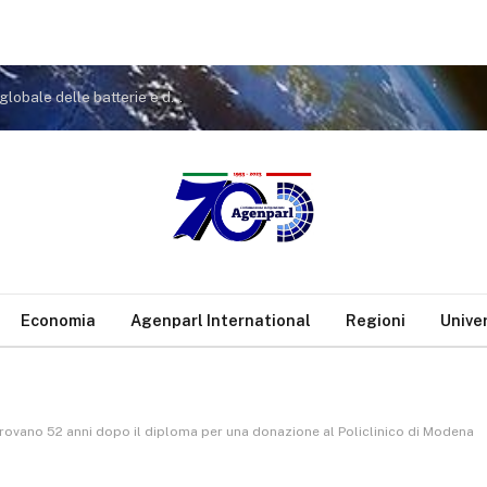
GIGA Africa 2026: Il ruolo dell’Africa nella catena globale delle batterie e dei minerali critici
Economia
Agenparl International
Regioni
Unive
ovano 52 anni dopo il diploma per una donazione al Policlinico di Modena