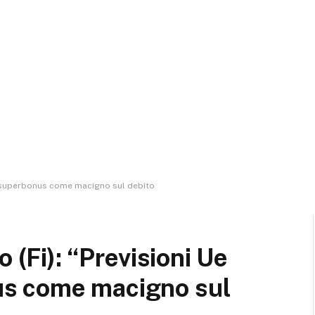
no superbonus come macigno sul debito
 (Fi): “Previsioni Ue
s come macigno sul