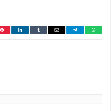
Pinterest
LinkedIn
Tumblr
Email
Telegram
WhatsAp