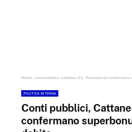
Home
»
Conti pubblici, Cattaneo (Fi): “Previsioni Ue conferma
POLITICA INTERNA
Conti pubblici, Cattaneo
confermano superbonu