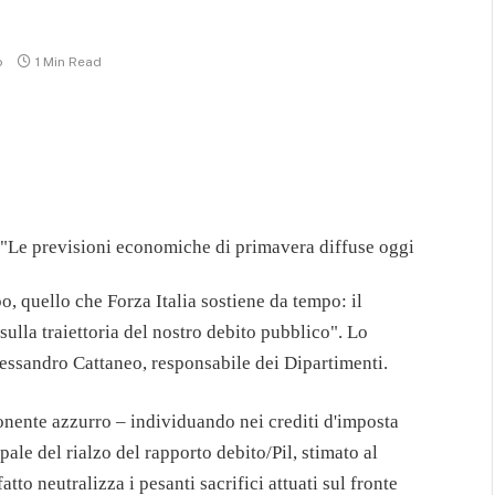
o
1 Min Read
"Le previsioni economiche di primavera diffuse oggi
, quello che Forza Italia sostiene da tempo: il
lla traiettoria del nostro debito pubblico". Lo
Alessandro Cattaneo, responsabile dei Dipartimenti.
ponente azzurro – individuando nei crediti d'imposta
pale del rialzo del rapporto debito/Pil, stimato al
to neutralizza i pesanti sacrifici attuati sul fronte