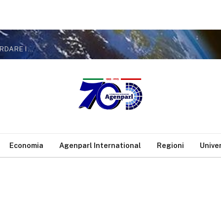
(Con video) MILANO, DE CORATO: «IN VIALE ABRUZZI PER RICORDARE I DIECI CIVILI INNOCENTI UCCISI L’8 AGOSTO 1944. IL COMUNE ROMPA UN SILENZIO DURATO TROPPO A LUNGO E DEDICHI LORO UNA TARGA»
Economia
Agenparl International
Regioni
Unive