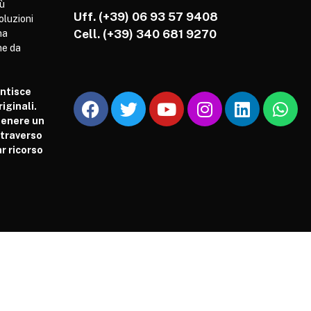
iù
Uff. (+39) 06 93 57 9408
soluzioni
Cell.
(+39) 340 681 9270
ha
he da
antisce
iginali.
tenere un
attraverso
r ricorso