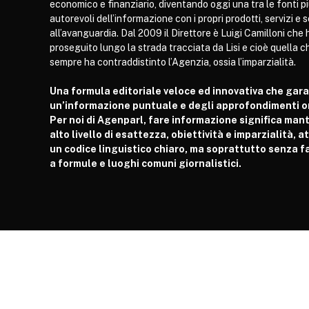
economico e finanziario, diventando oggi una tra le fonti p
autorevoli dell’informazione con i propri prodotti, servizi e 
all’avanguardia. Dal 2009 il Direttore è Luigi Camilloni che 
proseguito lungo la strada tracciata da Lisi e cioè quella c
sempre ha contraddistinto l’Agenzia, ossia l’imparzialità.
Una formula editoriale veloce ed innovativa che gar
un’informazione puntuale e degli approfondimenti or
Per noi di Agenparl, fare informazione significa man
alto livello di esattezza, obiettività e imparzialità, 
un codice linguistico chiaro, ma soprattutto senza fa
a formule e luoghi comuni giornalistici.