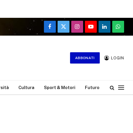
Facebook
X
Instagram
YouTube
LinkedIn
WhatsA
(Twitter)
LOGIN
ABBONATI
rsità
Cultura
Sport & Motori
Futuro