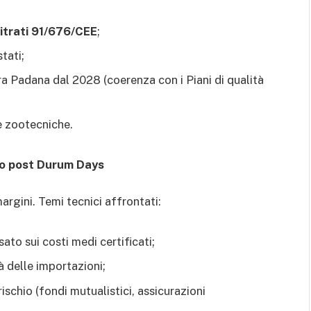
Nitrati 91/676/CEE
;
tati;
ura Padana dal 2028 (coerenza con i Piani di qualità
de zootecniche.
to post Durum Days
argini. Temi tecnici affrontati:
ato sui costi medi certificati;
à delle importazioni;
ischio (fondi mutualistici, assicurazioni