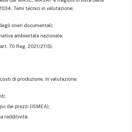
messi dal MASE, MASAF e Regioni in vista della
034. Temi tecnici in valutazione:
degli oneri documentali;
mativa ambientale nazionale;
(art. 70 Reg. 2021/2115).
 costi di produzione. In valutazione:
nti
;
io dei prezzi (ISMEA);
 redditività.