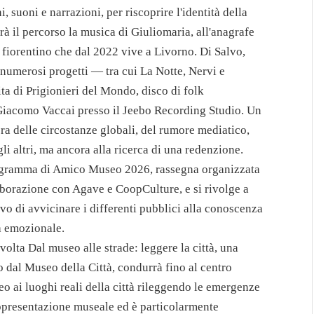
, suoni e narrazioni, per riscoprire l'identità della
rà il percorso la musica di Giuliomaria, all'anagrafe
 fiorentino che dal 2022 vive a Livorno. Di Salvo,
 numerosi progetti — tra cui La Notte, Nervi e
a di Prigionieri del Mondo, disco di folk
 Giacomo Vaccai presso il Jeebo Recording Studio. Un
ra delle circostanze globali, del rumore mediatico,
gli altri, ma ancora alla ricerca di una redenzione.
programma di Amico Museo 2026, rassegna organizzata
borazione con Agave e CoopCulture, e si rivolge a
ttivo di avvicinare i differenti pubblici alla conoscenza
ta emozionale.
olta Dal museo alle strade: leggere la città, una
o dal Museo della Città, condurrà fino al centro
eo ai luoghi reali della città rileggendo le emergenze
rappresentazione museale ed è particolarmente