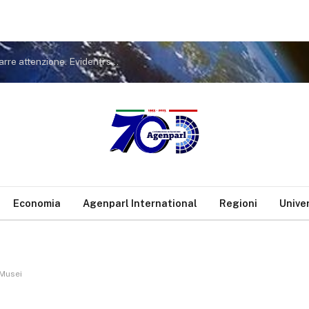
Covid. FdI a Conte: non tiri in ballo Meloni per distrarre attenzione. Evidenti sue responsabilità nella gestione pandemia
Economia
Agenparl International
Regioni
Unive
 Musei