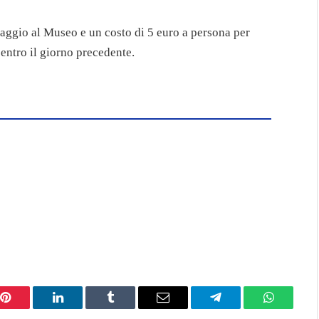
maggio al Museo e un costo di 5 euro a persona per
 entro il giorno precedente.
Pinterest
LinkedIn
Tumblr
Email
Telegram
WhatsAp