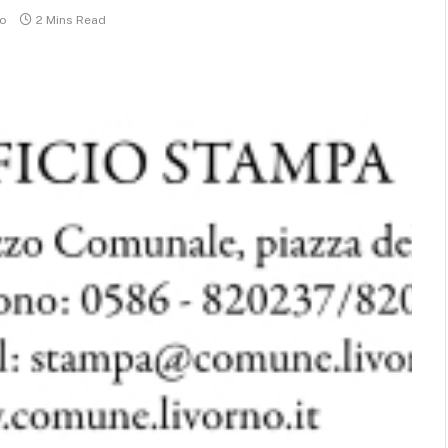
o
2 Mins Read