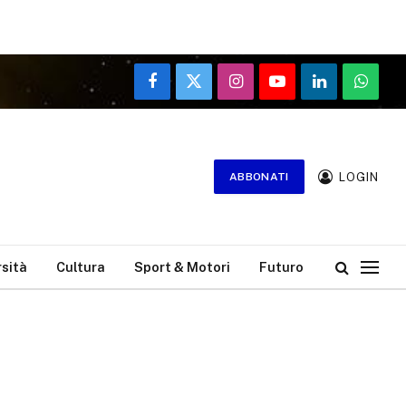
Facebook
X
Instagram
YouTube
LinkedIn
WhatsA
(Twitter)
LOGIN
ABBONATI
rsità
Cultura
Sport & Motori
Futuro