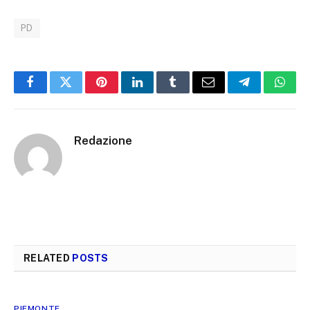
PD
Facebook
Twitter
Pinterest
LinkedIn
Tumblr
Email
Telegram
What
Redazione
RELATED
POSTS
PIEMONTE