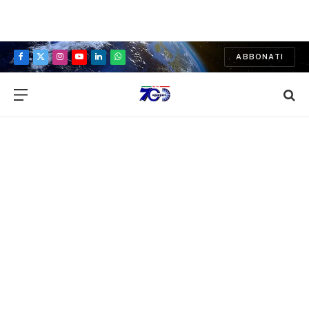
ABBONATI
Facebook
X
Instagram
YouTube
LinkedIn
WhatsApp
(Twitter)