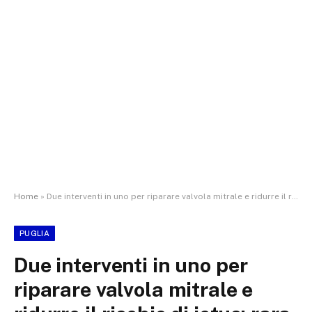
Home
»
Due interventi in uno per riparare valvola mitrale e ridurre il rischio di ictus: rara procedura mininvasiva sul cuore di un paziente inoperabile
PUGLIA
Due interventi in uno per
riparare valvola mitrale e