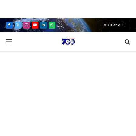
ABBONATI
Facebook
X
Instagram
YouTube
LinkedIn
WhatsApp
(Twitter)