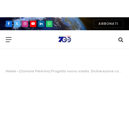
ABBONATI
Facebook
X
Instagram
YouTube
LinkedIn
WhatsApp
(Twitter)
Home
»
[Comune Palermo] Progetto nuovo stadio. Dichiarazione consiglieri comunali Bonanno e Raja