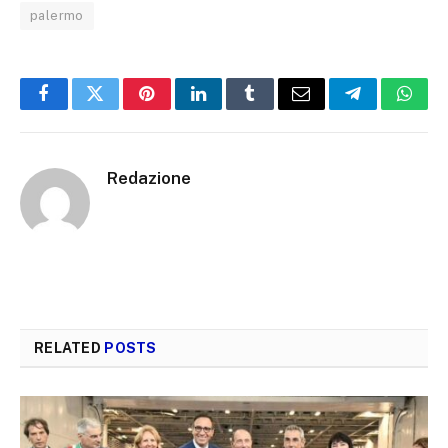
palermo
Facebook
Twitter
Pinterest
LinkedIn
Tumblr
Email
Telegram
What
Redazione
RELATED
POSTS