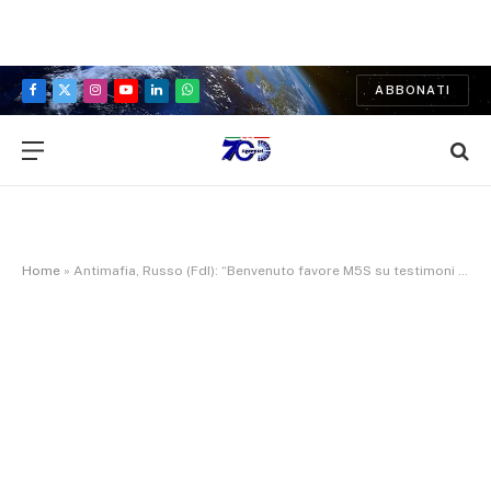
ABBONATI
Facebook
X
Instagram
YouTube
LinkedIn
WhatsApp
(Twitter)
Home
»
Antimafia, Russo (FdI): “Benvenuto favore M5S su testimoni ma l’attuale situazione sconta ritardi del passato. Lavoriamo a riforma organica, non a spot”