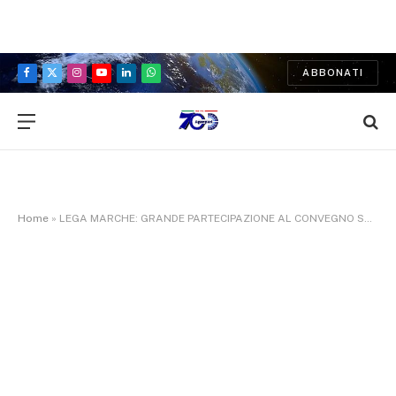
ABBONATI
Facebook
X
Instagram
YouTube
LinkedIn
WhatsApp
(Twitter)
Home
»
LEGA MARCHE: GRANDE PARTECIPAZIONE AL CONVEGNO SULLA SICUREZZA CON IL SOTTOSEGRETARIO MOLTENI