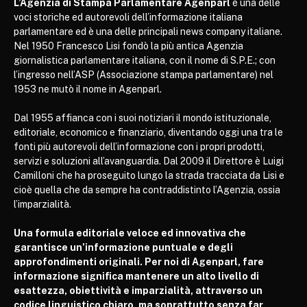
L’Agenzia di Stampa Parlamentare Agenparl
è una delle
voci storiche ed autorevoli dell’informazione italiana
parlamentare ed è una delle principali news company italiane.
Nel 1950 Francesco Lisi fondò la più antica Agenzia
giornalistica parlamentare italiana, con il nome di S.P.E.; con
l’ingresso nell’ASP (Associazione stampa parlamentare) nel
1953 ne mutò il nome in Agenparl.
Dal 1955 affianca con i suoi notiziari il mondo istituzionale,
editoriale, economico e finanziario, diventando oggi una tra le
fonti più autorevoli dell’informazione con i propri prodotti,
servizi e soluzioni all’avanguardia. Dal 2009 il Direttore è Luigi
Camilloni che ha proseguito lungo la strada tracciata da Lisi e
cioè quella che da sempre ha contraddistinto l’Agenzia, ossia
l’imparzialità.
Una formula editoriale veloce ed innovativa che
garantisce un’informazione puntuale e degli
approfondimenti originali. Per noi di Agenparl, fare
informazione significa mantenere un alto livello di
esattezza, obiettività e imparzialità, attraverso un
codice linguistico chiaro, ma soprattutto senza far