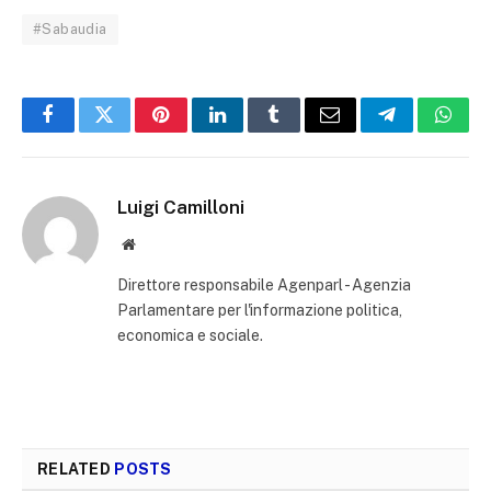
#Sabaudia
Facebook
Twitter
Pinterest
LinkedIn
Tumblr
Email
Telegram
What
Luigi Camilloni
Website
Direttore responsabile Agenparl - Agenzia
Parlamentare per l'informazione politica,
economica e sociale.
RELATED
POSTS