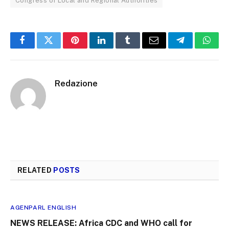
Congress of Local and Regional Authorities
Facebook
Twitter
Pinterest
LinkedIn
Tumblr
Email
Telegram
What
Redazione
RELATED
POSTS
AGENPARL ENGLISH
NEWS RELEASE: Africa CDC and WHO call for