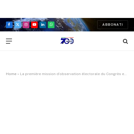
ABBONATI
Facebook
X
Instagram
YouTube
LinkedIn
WhatsApp
(Twitter)
Home
»
La première mission d’observation électorale du Congrès en Islande, salue un processus bien mené et des mesures d’intégrité efficaces