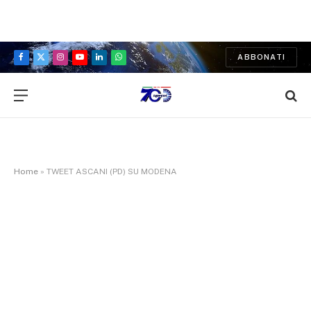
ABBONATI
Facebook
X
Instagram
YouTube
LinkedIn
WhatsApp
(Twitter)
Home
»
TWEET ASCANI (PD) SU MODENA