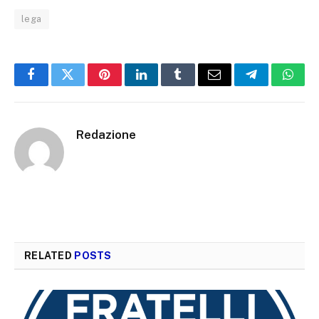
lega
Facebook
Twitter
Pinterest
LinkedIn
Tumblr
Email
Telegram
What
Redazione
RELATED
POSTS