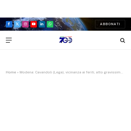
ABBONATI
Facebook
X
Instagram
YouTube
LinkedIn
WhatsApp
(Twitter)
Home
»
Modena: Cavandoli (Lega), vicinanza ai feriti, atto gravissimo. Non c’è posto per questa ferocia nelle nostre città