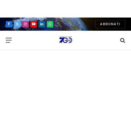
ABBONATI
Facebook
X
Instagram
YouTube
LinkedIn
WhatsApp
(Twitter)