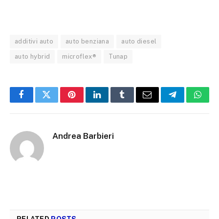
additivi auto
auto benziana
auto diesel
auto hybrid
microflex®
Tunap
Facebook
Twitter
Pinterest
LinkedIn
Tumblr
Email
Telegram
What
Andrea Barbieri