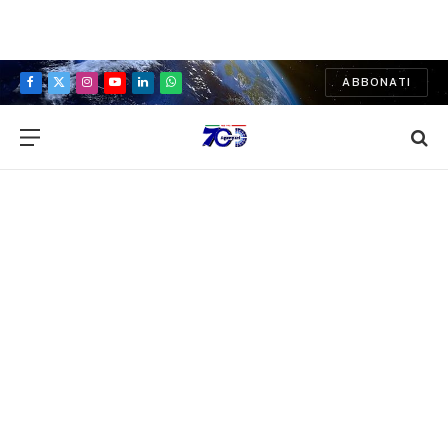
ABBONATI
Facebook
X
Instagram
YouTube
LinkedIn
WhatsApp
(Twitter)