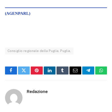
(AGENPARL)
Consiglio regionale della Puglia, Puglia,
Facebook
Twitter
Pinterest
LinkedIn
Tumblr
Email
Telegram
What
Redazione