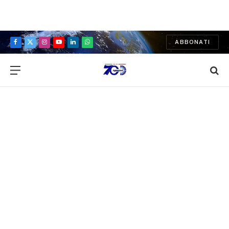
ABBONATI
Facebook
X
Instagram
YouTube
LinkedIn
WhatsApp
(Twitter)