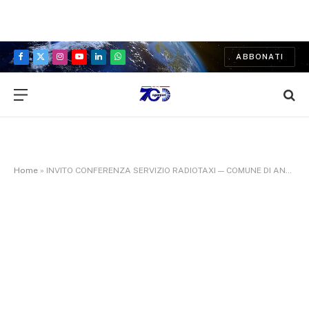
ABBONATI
Facebook
X
Instagram
YouTube
LinkedIn
WhatsApp
(Twitter)
Home
»
INVITO CONFERENZA SERVIZIO RADIOTAXI — COMUNE DI ANCONA – UFFICIO STAMPA