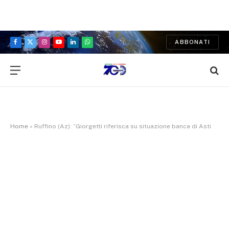
ABBONATI
Facebook
X
Instagram
YouTube
LinkedIn
WhatsApp
(Twitter)
Home
»
Ruffino (Az): “Giorgetti riferisca su situazione banca di Asti