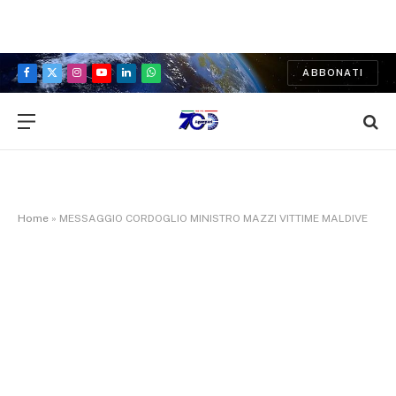
ABBONATI
Facebook
X
Instagram
YouTube
LinkedIn
WhatsApp
(Twitter)
Home
»
MESSAGGIO CORDOGLIO MINISTRO MAZZI VITTIME MALDIVE