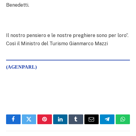
Benedetti.
Il nostro pensiero e le nostre preghiere sono per loro”.
Così il Ministro del Turismo Gianmarco Mazzi
(AGENPARL)
Facebook
Twitter
Pinterest
LinkedIn
Tumblr
Email
Telegram
What