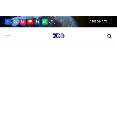
ABBONATI
Facebook
X
Instagram
YouTube
LinkedIn
WhatsApp
(Twitter)