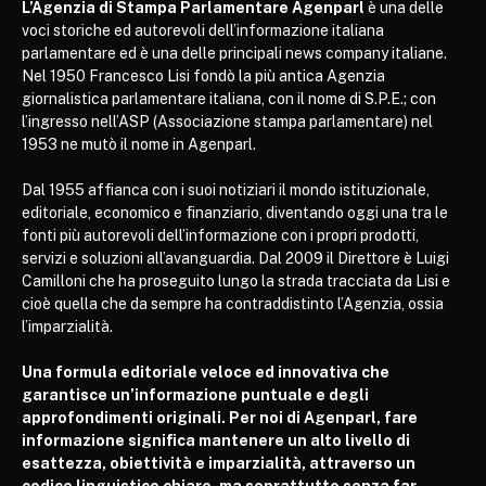
L’Agenzia di Stampa Parlamentare Agenparl
è una delle
voci storiche ed autorevoli dell’informazione italiana
parlamentare ed è una delle principali news company italiane.
Nel 1950 Francesco Lisi fondò la più antica Agenzia
giornalistica parlamentare italiana, con il nome di S.P.E.; con
l’ingresso nell’ASP (Associazione stampa parlamentare) nel
1953 ne mutò il nome in Agenparl.
Dal 1955 affianca con i suoi notiziari il mondo istituzionale,
editoriale, economico e finanziario, diventando oggi una tra le
fonti più autorevoli dell’informazione con i propri prodotti,
servizi e soluzioni all’avanguardia. Dal 2009 il Direttore è Luigi
Camilloni che ha proseguito lungo la strada tracciata da Lisi e
cioè quella che da sempre ha contraddistinto l’Agenzia, ossia
l’imparzialità.
Una formula editoriale veloce ed innovativa che
garantisce un’informazione puntuale e degli
approfondimenti originali. Per noi di Agenparl, fare
informazione significa mantenere un alto livello di
esattezza, obiettività e imparzialità, attraverso un
codice linguistico chiaro, ma soprattutto senza far