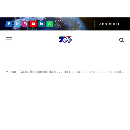
ABBONATI
Facebook
X
Instagram
YouTube
LinkedIn
WhatsApp
(Twitter)
Home
»
Gaza: Bergamini, da governo risultati concreti, da sinistra slogan, polemiche e propaganda