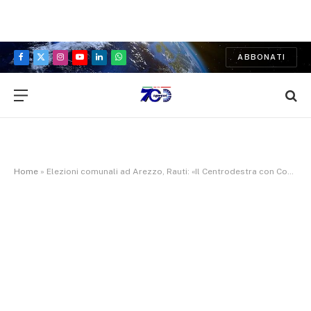
ABBONATI
Facebook
X
Instagram
YouTube
LinkedIn
WhatsApp
(Twitter)
Home
»
Elezioni comunali ad Arezzo, Rauti: «Il Centrodestra con Comanducci: innovazione e concretezza per il futuro della città»