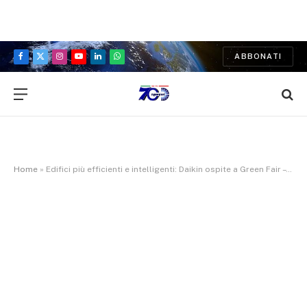
ABBONATI
Facebook
X
Instagram
YouTube
LinkedIn
WhatsApp
(Twitter)
Home
»
Edifici più efficienti e intelligenti: Daikin ospite a Green Fair – Agorà delle Energie Rinnovabili di Bari