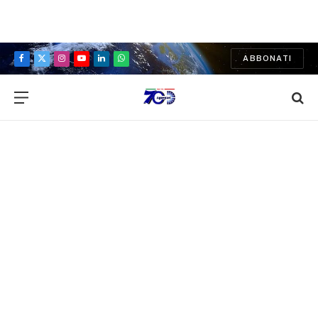
ABBONATI
Facebook
X
Instagram
YouTube
LinkedIn
WhatsApp
(Twitter)