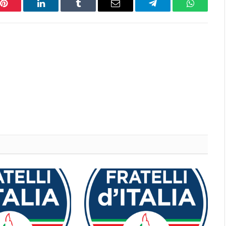
Pinterest
LinkedIn
Tumblr
Email
Telegram
WhatsAp