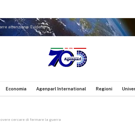
rvento Buonguerrieri
Economia
Agenparl International
Regioni
Unive
 dovere cercare di fermare la guerra