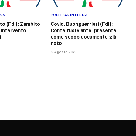
RNA
POLITICA INTERNA
tto (FdI): Zambito
Covid. Buonguerrieri (FdI):
 intervento
Conte fuorviante, presenta
i
come scoop documento già
noto
6 Agosto 2026