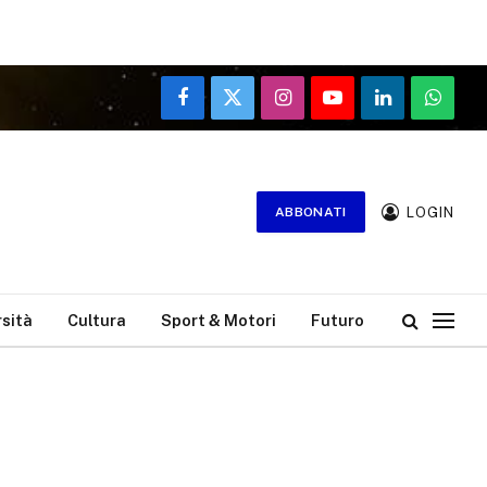
Facebook
X
Instagram
YouTube
LinkedIn
WhatsA
(Twitter)
LOGIN
ABBONATI
rsità
Cultura
Sport & Motori
Futuro