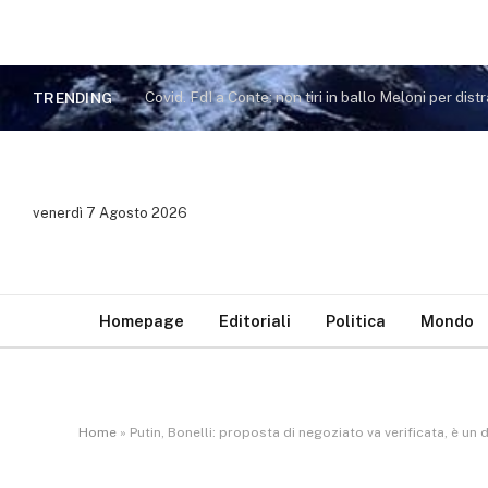
Covid. Ciancitto (FdI): Zambito non ha capito inte
TRENDING
venerdì 7 Agosto 2026
Homepage
Editoriali
Politica
Mondo
Home
»
Putin, Bonelli: proposta di negoziato va verificata, è un