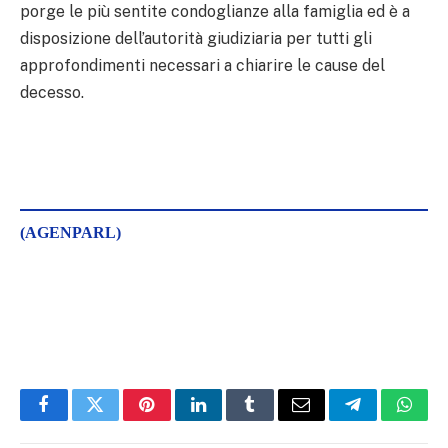
porge le più sentite condoglianze alla famiglia ed è a
disposizione dell’autorità giudiziaria per tutti gli
approfondimenti necessari a chiarire le cause del
decesso.
(AGENPARL)
Facebook
Twitter
Pinterest
LinkedIn
Tumblr
Email
Telegram
What