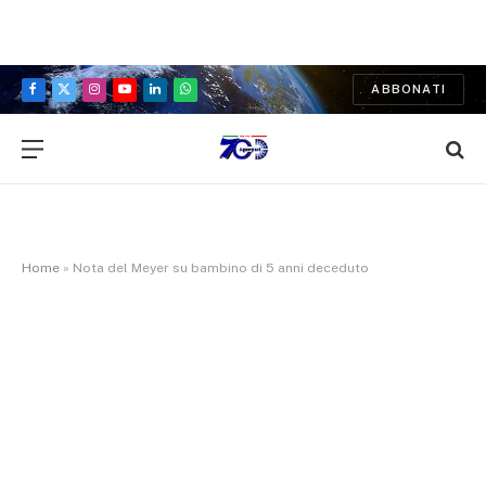
ABBONATI
Facebook
X
Instagram
YouTube
LinkedIn
WhatsApp
(Twitter)
Home
»
Nota del Meyer su bambino di 5 anni deceduto