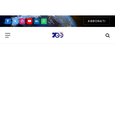
ABBONATI
Facebook
X
Instagram
YouTube
LinkedIn
WhatsApp
(Twitter)