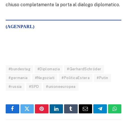
chiuso completamente la porta al dialogo diplomatico.
(AGENPARL)
#bundestag
#Diplomazia
#GerhardSchröder
#germania
#Negoziati
#PoliticaEstera
#Putin
#russia
#SPD
#unioneeuropea
Facebook
Twitter
Pinterest
LinkedIn
Tumblr
Email
Telegram
What