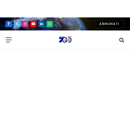
ABBONATI
Facebook
X
Instagram
YouTube
LinkedIn
WhatsApp
(Twitter)