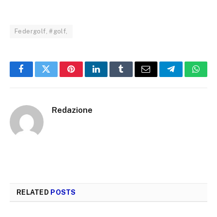
Federgolf, #golf,
Facebook
Twitter
Pinterest
LinkedIn
Tumblr
Email
Telegram
What
Redazione
RELATED
POSTS