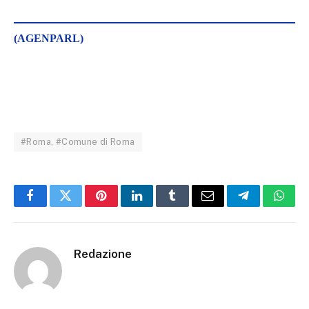
(AGENPARL)
#Roma, #Comune di Roma
Facebook
Twitter
Pinterest
LinkedIn
Tumblr
Email
Telegram
What
Redazione