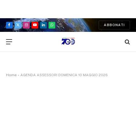
ABBONATI
Facebook
X
Instagram
YouTube
LinkedIn
WhatsApp
(Twitter)
Home
»
AGENDA ASSESSORI DOMENICA 10 MAGGIO 2026