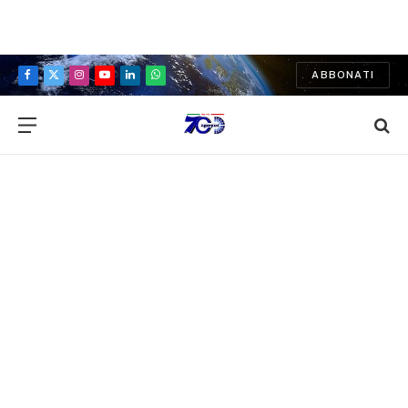
ABBONATI
Facebook
X
Instagram
YouTube
LinkedIn
WhatsApp
(Twitter)