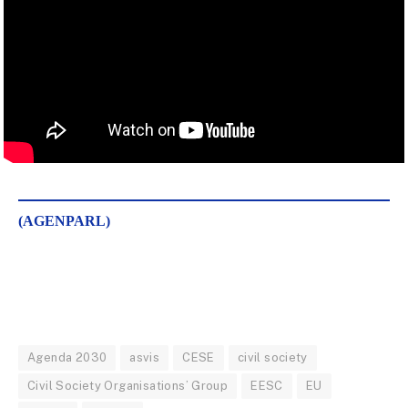
(AGENPARL)
Agenda 2030
asvis
CESE
civil society
Civil Society Organisations’ Group
EESC
EU