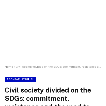
Home
»
Civil society divided on the SDGs: commitment, resistance and the road to 2030 – Interview with Maria Nikolopoulou, President SDG Observatory of the EESC
AGENPARL ENGLISH
Civil society divided on the
SDGs: commitment,