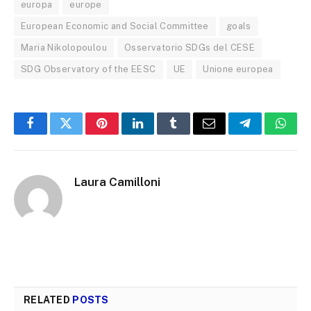
europa
europe
European Economic and Social Committee
goals
Maria Nikolopoulou
Osservatorio SDGs del CESE
SDG Observatory of the EESC
UE
Unione europea
Facebook
Twitter
Pinterest
LinkedIn
Tumblr
Email
Telegram
What
Laura Camilloni
RELATED
POSTS