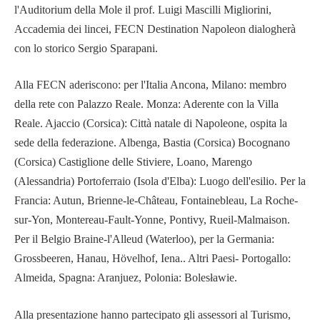
l'Auditorium della Mole il prof. Luigi Mascilli Migliorini,
Accademia dei lincei, FECN Destination Napoleon dialogherà
con lo storico Sergio Sparapani.
Alla FECN aderiscono: per l'Italia Ancona, Milano: membro
della rete con Palazzo Reale. Monza: Aderente con la Villa
Reale. Ajaccio (Corsica): Città natale di Napoleone, ospita la
sede della federazione. Albenga, Bastia (Corsica) Bocognano
(Corsica) Castiglione delle Stiviere, Loano, Marengo
(Alessandria) Portoferraio (Isola d'Elba): Luogo dell'esilio. Per la
Francia: Autun, Brienne-le-Château, Fontainebleau, La Roche-
sur-Yon, Montereau-Fault-Yonne, Pontivy, Rueil-Malmaison.
Per il Belgio Braine-l'Alleud (Waterloo), per la Germania:
Grossbeeren, Hanau, Hövelhof, Iena.. Altri Paesi- Portogallo:
Almeida, Spagna: Aranjuez, Polonia: Bolesławie.
Alla presentazione hanno partecipato gli assessori al Turismo,