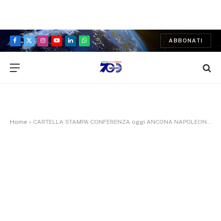
ABBONATI
Facebook
X
Instagram
YouTube
LinkedIn
WhatsApp
(Twitter)
Home
»
CARTELLA STAMPA CONFERENZA oggi ANCONA NAPOLEONICA — COMUNE DI ANCONA – UFFICIO STAMPA