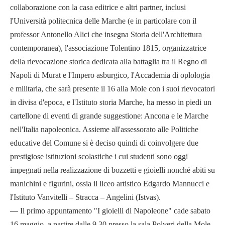
collaborazione con la casa editrice e altri partner, inclusi
l'Università politecnica delle Marche (e in particolare con il
professor Antonello Alici che insegna Storia dell'Architettura
contemporanea), l'associazione Tolentino 1815, organizzatrice
della rievocazione storica dedicata alla battaglia tra il Regno di
Napoli di Murat e l'Impero asburgico, l'Accademia di oplologia
e militaria, che sarà presente il 16 alla Mole con i suoi rievocatori
in divisa d'epoca, e l'Istituto storia Marche, ha messo in piedi un
cartellone di eventi di grande suggestione: Ancona e le Marche
nell'Italia napoleonica. Assieme all'assessorato alle Politiche
educative del Comune si è deciso quindi di coinvolgere due
prestigiose istituzioni scolastiche i cui studenti sono oggi
impegnati nella realizzazione di bozzetti e gioielli nonché abiti su
manichini e figurini, ossia il liceo artistico Edgardo Mannucci e
l'Istituto Vanvitelli – Stracca – Angelini (Istvas).
— Il primo appuntamento "I gioielli di Napoleone" cade sabato
16 maggio, a partire dalle 9,30 presso la sala Polveri della Mole