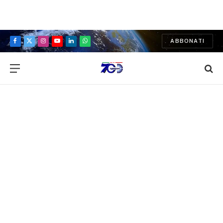
ABBONATI
Facebook
X
Instagram
YouTube
LinkedIn
WhatsApp
(Twitter)