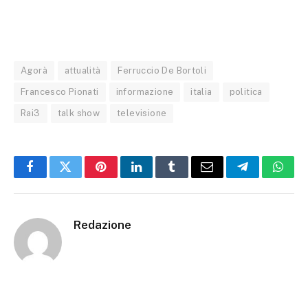
Agorà
attualità
Ferruccio De Bortoli
Francesco Pionati
informazione
italia
politica
Rai3
talk show
televisione
Facebook
Twitter
Pinterest
LinkedIn
Tumblr
Email
Telegram
What
Redazione