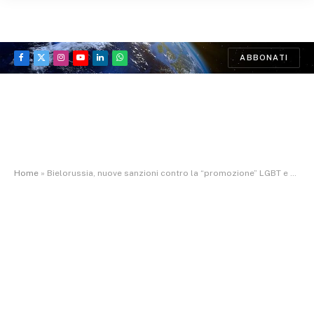
ABBONATI
Facebook
X
Instagram
YouTube
LinkedIn
WhatsApp
(Twitter)
Home
»
Bielorussia, nuove sanzioni contro la “promozione” LGBT e del cambio di genere: legge sui valori tradizionali