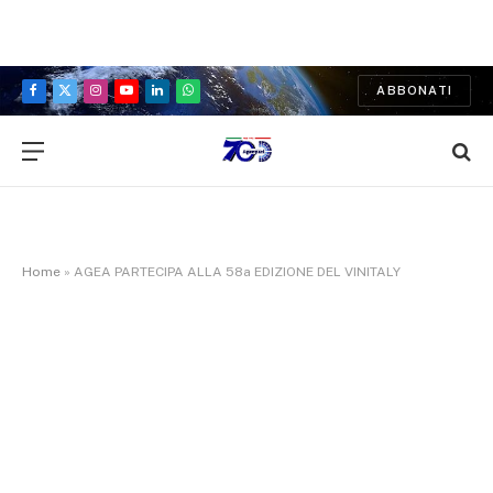
ABBONATI
Facebook
X
Instagram
YouTube
LinkedIn
WhatsApp
(Twitter)
Home
»
AGEA PARTECIPA ALLA 58a EDIZIONE DEL VINITALY