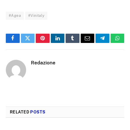
#Agea
#Vinitaly
Facebook
Twitter
Pinterest
LinkedIn
Tumblr
Email
Telegram
What
Redazione
RELATED
POSTS