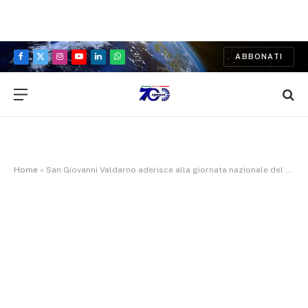
ABBONATI
Facebook
X
Instagram
YouTube
LinkedIn
WhatsApp
(Twitter)
Home
»
San Giovanni Valdarno aderisce alla giornata nazionale del Fiocchetto lilla