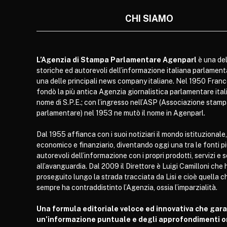
CHI SIAMO
L’Agenzia di Stampa Parlamentare Agenparl
è una del
storiche ed autorevoli dell’informazione italiana parlament
una delle principali news company italiane. Nel 1950 Franc
fondò la più antica Agenzia giornalistica parlamentare itali
nome di S.P.E.; con l’ingresso nell’ASP (Associazione stam
parlamentare) nel 1953 ne mutò il nome in Agenparl.
Dal 1955 affianca con i suoi notiziari il mondo istituzionale,
economico e finanziario, diventando oggi una tra le fonti p
autorevoli dell’informazione con i propri prodotti, servizi e 
all’avanguardia. Dal 2009 il Direttore è Luigi Camilloni che 
proseguito lungo la strada tracciata da Lisi e cioè quella c
sempre ha contraddistinto l’Agenzia, ossia l’imparzialità.
Una formula editoriale veloce ed innovativa che gar
un’informazione puntuale e degli approfondimenti or