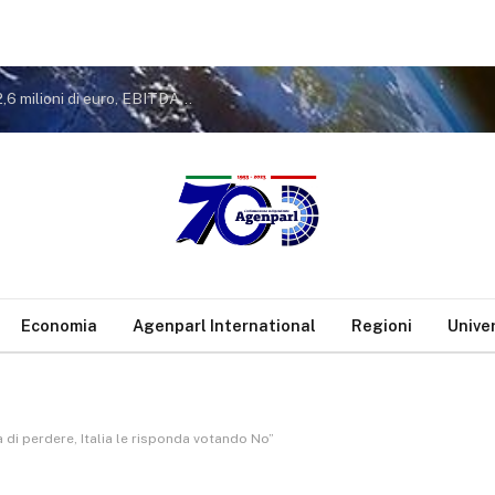
Gruppo Sogin: approvato il Bilancio 2025. Utile a 2,6 milioni di euro, EBITDA a 26,7 milioni. Avanzamento del decommissioning al 47,7%
Economia
Agenparl International
Regioni
Unive
 di perdere, Italia le risponda votando No”