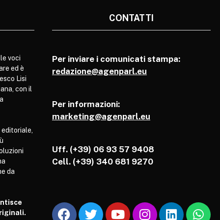
CONTATTI
le voci
Per inviare i comunicati stampa:
are ed è
redazione@agenparl.eu
esco Lisi
ana, con il
pa
Per informazioni:
marketing@agenparl.eu
 editoriale,
iù
Uff. (+39) 06 93 57 9408
soluzioni
Cell.
(+39) 340 681 9270
ha
he da
antisce
iginali.