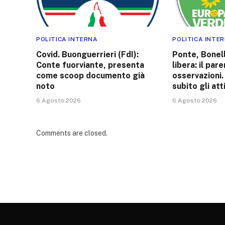
POLITICA INTERNA
POLITICA INTE
Covid. Buonguerrieri (FdI):
Ponte, Bonelli
Conte fuorviante, presenta
libera: il par
come scoop documento già
osservazioni. 
noto
subito gli att
6 Agosto 2026
6 Agosto 2026
Comments are closed.