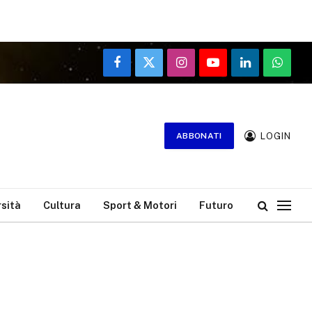
Facebook
X
Instagram
YouTube
LinkedIn
WhatsA
(Twitter)
LOGIN
ABBONATI
rsità
Cultura
Sport & Motori
Futuro