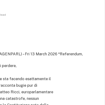
 Read
(AGENPARL) – Fri 13 March 2026 *Referendum,
i perdere,
ce sta facendo esattamente il
 racconta bugie pur di
Matteo Ricci, europarlamentare
suna catastrofe, nessun
te la Costituzione nata dalla