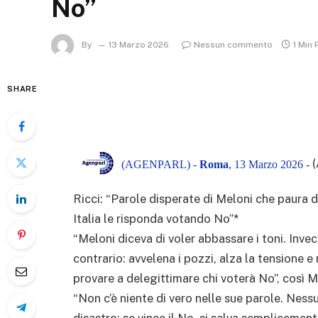
No”
By
13 Marzo 2026
Nessun commento
1 Min
SHARE
(AGENPARL) -
Roma
, 13 Marzo 2026 -
Ricci: “Parole disperate di Meloni che paura d
Italia le risponda votando No”*
“Meloni diceva di voler abbassare i toni. Inve
contrario: avvelena i pozzi, alza la tensione e
provare a delegittimare chi voterà No”, così 
“Non c’è niente di vero nelle sue parole. Nes
disastro: se vince il No, si salva semplicemen