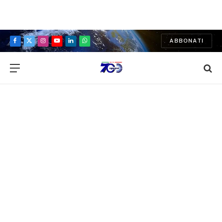
ABBONATI
Facebook
X
Instagram
YouTube
LinkedIn
WhatsApp
(Twitter)