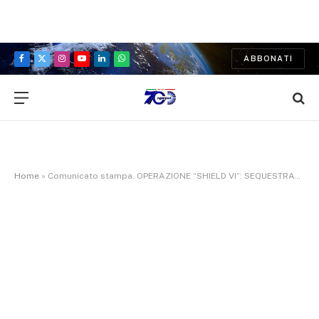
ABBONATI
Facebook
X
Instagram
YouTube
LinkedIn
WhatsApp
(Twitter)
Home
»
Comunicato stampa. OPERAZIONE “SHIELD VI”: SEQUESTRATI MIGLIAIA DI MEDICINALI E SOSTANZE DOPANTI ILLEGALI, OSCURATI SITI WEB DI VENDITA ILLEGALE DI FARMACI