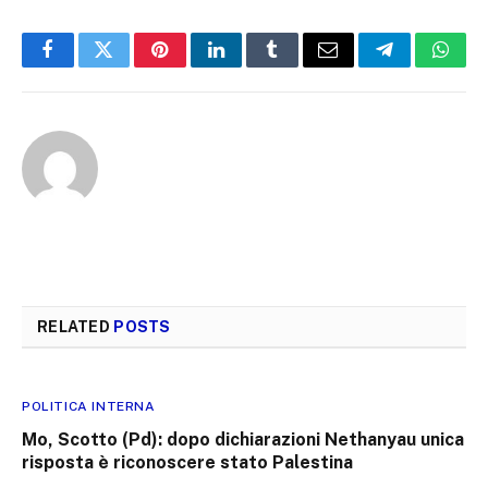
Facebook
Twitter
Pinterest
LinkedIn
Tumblr
Email
Telegram
What
RELATED
POSTS
POLITICA INTERNA
Mo, Scotto (Pd): dopo dichiarazioni Nethanyau unica
risposta è riconoscere stato Palestina