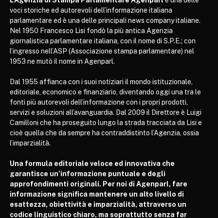
L’Agenzia di Stampa Parlamentare Agenparl
è una delle
voci storiche ed autorevoli dell’informazione italiana
parlamentare ed è una delle principali news company italiane.
Nel 1950 Francesco Lisi fondò la più antica Agenzia
giornalistica parlamentare italiana, con il nome di S.P.E.; con
l’ingresso nell’ASP (Associazione stampa parlamentare) nel
1953 ne mutò il nome in Agenparl.
Dal 1955 affianca con i suoi notiziari il mondo istituzionale,
editoriale, economico e finanziario, diventando oggi una tra le
fonti più autorevoli dell’informazione con i propri prodotti,
servizi e soluzioni all’avanguardia. Dal 2009 il Direttore è Luigi
Camilloni che ha proseguito lungo la strada tracciata da Lisi e
cioè quella che da sempre ha contraddistinto l’Agenzia, ossia
l’imparzialità.
Una formula editoriale veloce ed innovativa che
garantisce un’informazione puntuale e degli
approfondimenti originali. Per noi di Agenparl, fare
informazione significa mantenere un alto livello di
esattezza, obiettività e imparzialità, attraverso un
codice linguistico chiaro, ma soprattutto senza far