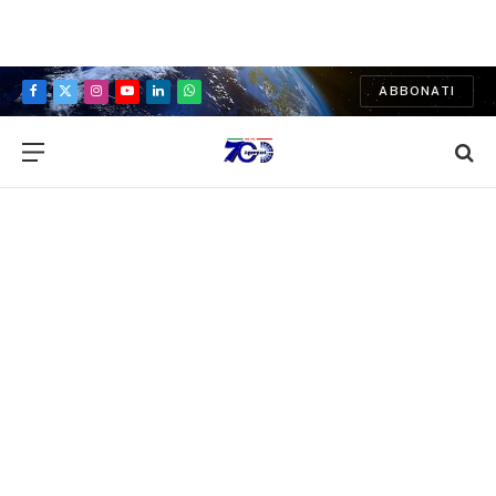
ABBONATI
Facebook
X
Instagram
YouTube
LinkedIn
WhatsApp
(Twitter)