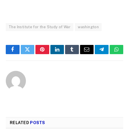
The Institute for the Study of War
washington
Facebook
Twitter
Pinterest
LinkedIn
Tumblr
Email
Telegram
What
RELATED
POSTS