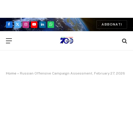
ABBONATI
Facebook
X
Instagram
YouTube
LinkedIn
WhatsApp
(Twitter)
Home
»
Russian Offensive Campaign Assessment, February 27, 2026