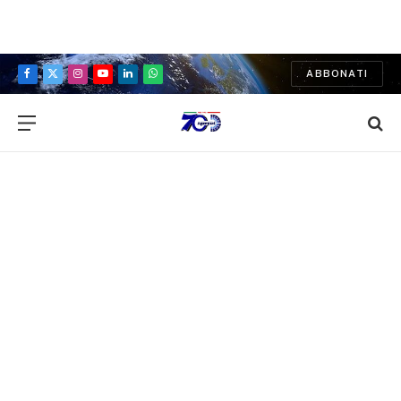
ABBONATI
Facebook
X
Instagram
YouTube
LinkedIn
WhatsApp
(Twitter)