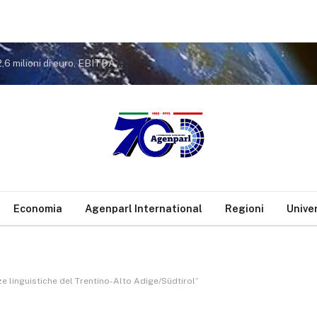
Gruppo Sogin: approvato il Bilancio 2025. Utile a 2,6 milioni di euro, EBITDA a 26,7 milioni. Avanzamento del decommissioning al 47,7%
Economia
Agenparl International
Regioni
Unive
ze linguistiche del Trentino-Alto Adige/Südtirol”