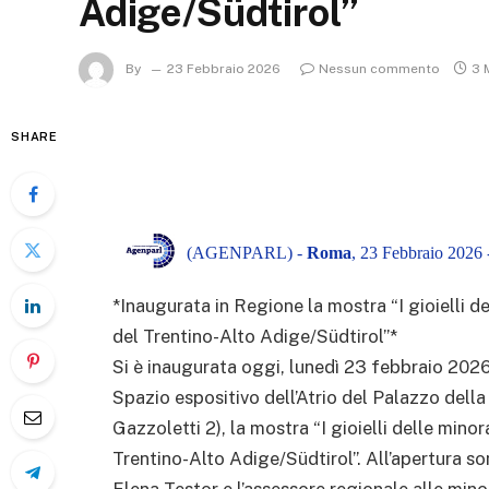
Adige/Südtirol”
By
23 Febbraio 2026
Nessun commento
3 
SHARE
(AGENPARL) -
Roma
, 23 Febbraio 2026 
*Inaugurata in Regione la mostra “I gioielli d
del Trentino-Alto Adige/Südtirol”*
Si è inaugurata oggi, lunedì 23 febbraio 2026 
Spazio espositivo dell’Atrio del Palazzo della
Gazzoletti 2), la mostra “I gioielli delle mino
Trentino-Alto Adige/Südtirol”. All’apertura so
Elena Testor e l’assessore regionale alle min