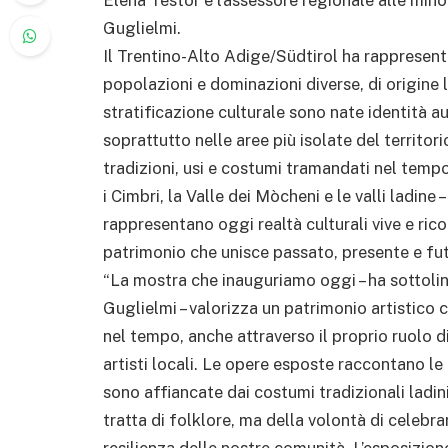
Guglielmi.
Il Trentino-Alto Adige/Südtirol ha rappresenta
popolazioni e dominazioni diverse, di origine 
stratificazione culturale sono nate identità a
soprattutto nelle aree più isolate del territor
tradizioni, usi e costumi tramandati nel temp
i Cimbri, la Valle dei Mòcheni e le valli ladine
rappresentano oggi realtà culturali vive e rico
patrimonio che unisce passato, presente e fu
“La mostra che inauguriamo oggi – ha sottoli
Guglielmi – valorizza un patrimonio artistico
nel tempo, anche attraverso il proprio ruolo 
artisti locali. Le opere esposte raccontano le
sono affiancate dai costumi tradizionali ladin
tratta di folklore, ma della volontà di celebrar
resilienza delle nostre comunità. L’esposizi