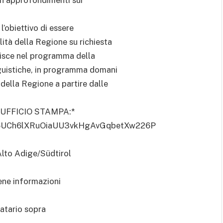
l’obiettivo di essere
ità della Regione su richiesta
serisce nel programma della
nguistiche, in programma domani
della Regione a partire dalle
’UFFICIO STAMPA:*
ers/16UCh6lXRuOiaUU3vkHgAvGqbetXw226P
lto Adige/Südtirol
ene informazioni
natario sopra