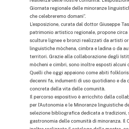
Giornata regionale delle minoranze linguistich
che celebreremo domani”.
L’esposizione, curata dal dottor Giuseppe Tas
patrimonio artistico regionale, propone circa 
sculture lignee e bronzi realizzati da artisti or
linguistiche mòchena, cimbra e ladina o da aut
territori. Grazie alla collaborazione degli Istitu
mòcheni e cimbri, sono inoltre esposti alcuni 
Quelli che oggi appaiono come abiti folklorist
decenni fa, indumenti di uso quotidiano e da 
concreta della vita delle comunità.
Il percorso espositivo è arricchito dalla coll
per l’Autonomia e le Minoranze linguistiche 
selezione bibliografica dedicata a tradizioni, st
gastronomia delle comunità di minoranza. Il 
inoltre realizzato il catalogo della mostra, 