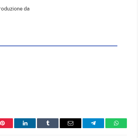
iproduzione da
Pinterest
LinkedIn
Tumblr
Email
Telegram
WhatsAp