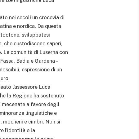
to nei secoli un crocevia di
latina e nordica. Da questa
utoctone, sviluppatesi
io, che custodiscono saperi,
o. Le comunità di Luserna con
 – Fassa, Badia e Gardena –
noscibili, espressione di un
turo.
neato l’assessore Luca
 che la Regione ha sostenuto
di mecenate a favore degli
 minoranze linguistiche e
i, mòcheni e cimbri. Non si
e l’identità e la
one accompagna la prima