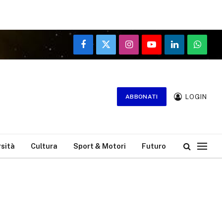
Facebook
X
Instagram
YouTube
LinkedIn
WhatsA
(Twitter)
LOGIN
ABBONATI
rsità
Cultura
Sport & Motori
Futuro