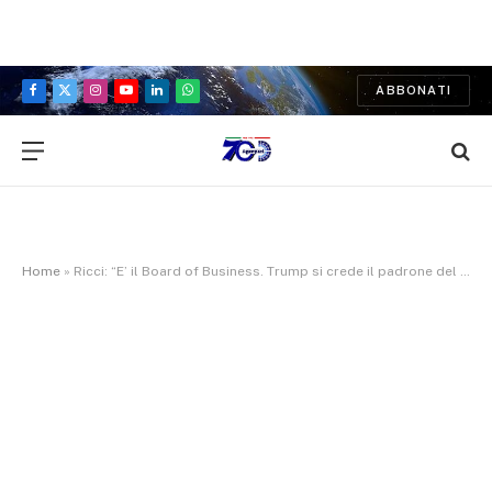
ABBONATI
Facebook
X
Instagram
YouTube
LinkedIn
WhatsApp
(Twitter)
Home
»
Ricci: “E’ il Board of Business. Trump si crede il padrone del mondo. Meloni vassalla, servono gli Stati Uniti d’Europa”