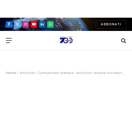
ABBONATI
Facebook
X
Instagram
YouTube
LinkedIn
WhatsApp
(Twitter)
Home
»
Antitrust – Comunicato stampa – Antitrust: avviata istruttoria nei confronti di Procter & Gamble S.r.l. per pubblicità ingannevole