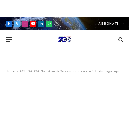
ABBONATI
Facebook
X
Instagram
YouTube
LinkedIn
WhatsApp
(Twitter)
Home
»
AOU SASSARI – L’Aou di Sassari aderisce a “Cardiologie aperte 2026”