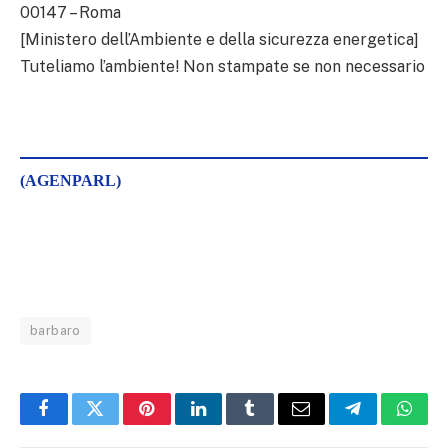
00147 – Roma
[Ministero dell’Ambiente e della sicurezza energetica]
Tuteliamo l’ambiente! Non stampate se non necessario
(AGENPARL)
barbaro
Facebook
Twitter
Pinterest
LinkedIn
Tumblr
Email
Telegram
What