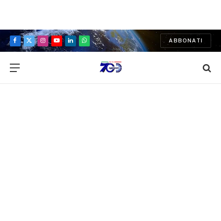
ABBONATI
Facebook
X
Instagram
YouTube
LinkedIn
WhatsApp
(Twitter)