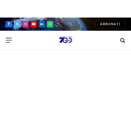
ABBONATI
Facebook
X
Instagram
YouTube
LinkedIn
WhatsApp
(Twitter)